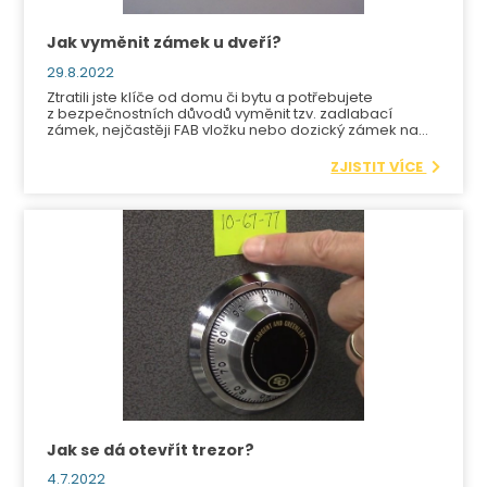
Jak vyměnit zámek u dveří?
29.8.2022
Ztratili jste klíče od domu či bytu a potřebujete
z bezpečnostních důvodů vyměnit tzv. zadlabací
zámek, nejčastěji FAB vložku nebo dozický zámek na
klasický klíč? Jestliže se nejedná o speciální
bezpečnostní zámek, jednoduše ho vyměníte sami.
ZJISTIT VÍCE
Jak se dá otevřít trezor?
4.7.2022