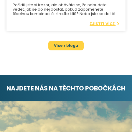
Pořídili jste si trezor, ale obáváte se, že nebudete
vědět, jak se do něj dostat, pokud zapomenete
číselnou kombinaci či ztratíte klíč? Nebo jste se do této
nepříjemné situace už přímo dostali?
V tom případě
je dobré vědět, co dělat.
ZJISTIT VÍCE
Více z blogu
NAJDETE NÁS NA TĚCHTO POBOČKÁCH