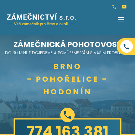
ZÁMEČNICKÁ POHOTOVOST
DO 30 MINUT DOJEDEME A POMŮŽEME VÁM S VAŠÍM PROBLÉMEM
BRNO
- POHOŘELICE -
HODONÍN
774 163 381