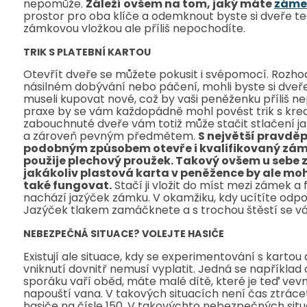
nepomůže.
Záleží ovšem na tom, jaký máte
záme
prostor pro oba klíče a odemknout byste si dveře ted
zámkovou vložkou ale příliš nepochodíte.
TRIK S PLATEBNÍ KARTOU
Otevřít dveře se můžete pokusit i svépomocí. Rozh
násilném dobývání nebo páčení, mohli byste si dveře
museli kupovat nové, což by vaši peněženku příliš ne
praxe by se vám každopádně mohl povést trik s kred
zabouchnuté dveře vám totiž může stačit stlačení 
a zároveň pevným předmětem.
S největší pravdě
podobným způsobem otevře i kvalifikovaný zám
použije plechový proužek. Takový ovšem u sebe 
jakákoliv plastová karta v peněžence by ale m
také fungovat.
Stačí ji vložit do míst mezi zámek a 
nachází jazýček zámku. V okamžiku, kdy ucítíte odpo
Jazýček tlakem zamáčknete a s trochou štěstí se v
NEBEZPEČNÁ SITUACE? VOLEJTE HASIČE
Existují ale situace, kdy se experimentování s kartou 
vniknutí dovnitř nemusí vyplatit. Jedná se například
sporáku vaří oběd, máte malé dítě, které je teď vev
napouští vana. V takových situacích není čas ztrácet
hasiče na čísle 150. V takovýchto nebezpečných sit