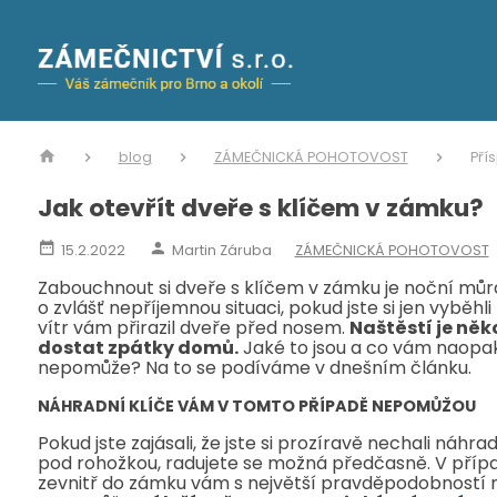
blog
ZÁMEČNICKÁ POHOTOVOST
Pří
Jak otevřít dveře s klíčem v zámku?
15.2.2022
Martin Záruba
ZÁMEČNICKÁ POHOTOVOST
Zabouchnout si dveře s klíčem v zámku je noční můra
o zvlášť nepříjemnou situaci, pokud jste si jen vyběhl
vítr vám přirazil dveře před nosem.
Naštěstí je něko
dostat zpátky domů.
Jaké to jsou a co vám naopak v
nepomůže? Na to se podíváme v dnešním článku.
NÁHRADNÍ KLÍČE VÁM V TOMTO PŘÍPADĚ NEPOMŮŽOU
Pokud jste zajásali, že jste si prozíravě nechali náhr
pod rohožkou, radujete se možná předčasně. V příp
zevnitř do zámku vám s největší pravděpodobností 