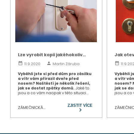
Lze vyrobit kopii jakéhokoliv
Jak ote
klíče? I bezpečnostního?
bez klíč
11.9.2020
Martin Záruba
11.9.20
Vyběhli jste si před dům pro zásilku
Vyběhli j
a vítr vám přirazil dveře před
a vítr vá
nosem? Naštěstí je několik řešení,
nosem? Na
jak se dostat zpátky domů.
Jaké to
jak se d
jsou a co vám naopak v této situaci
jsou a co 
příliš nepomůže? Na to se podíváme v
příliš ne
dnešním článku.
dnešním č
ZJISTIT VÍCE
ZÁMEČNICKÁ
ZÁMEČNI
POHOTOVOST
POHOTOV