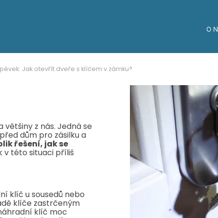
O 
spěvek: Jak otevřít dveře s klíčem v zámku?
 většiny z nás. Jedná se
i před dům pro zásilku a
lik řešení, jak se
 této situaci příliš
adní klíč u sousedů nebo
adě klíče zastrčeným
náhradní klíč moc