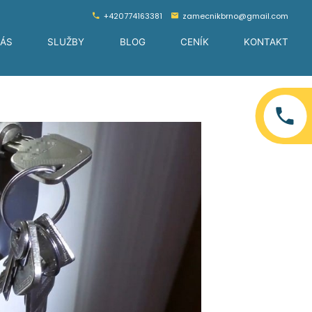
+420774163381
zamecnikbrno@gmail.com
NÁS
SLUŽBY
BLOG
CENÍK
KONTAKT