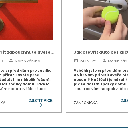
vřít zabouchnuté dveře
Jak otevřít auto bez klí
e?
Třeba tenisákem
20
Martin Záruba
24.1.2022
Martin Zár
ste si před dům pro zásilku
Vyběhli jste si před dům pr
m přirazil dveře před
a vítr vám přirazil dveře př
štěstí je několik řešení,
nosem? Naštěstí je několik
ostat zpátky domů.
Jaké to
jak se dostat zpátky domů.
vám naopak v této situaci
jsou a co vám naopak v této s
pomůže? Na to se podíváme v
příliš nepomůže? Na to se p
lánku.
dnešním článku.
ZJISTIT VÍCE
ZJI
CKÁ
ZÁMEČNICKÁ
OST
POHOTOVOST