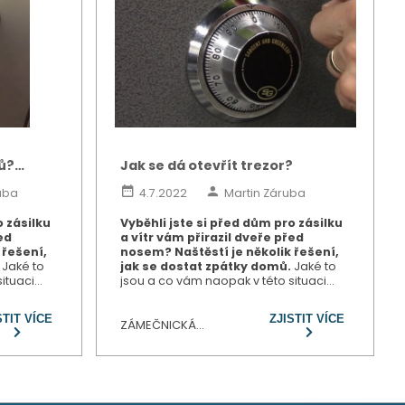
čů?
Jak se dá otevřít trezor?
uba
4.7.2022
Martin Záruba
o zásilku
Vyběhli jste si před dům pro zásilku
ed
a vítr vám přirazil dveře před
 řešení,
nosem? Naštěstí je několik řešení,
Jaké to
jak se dostat zpátky domů.
Jaké to
ituaci
jsou a co vám naopak v této situaci
odíváme v
příliš nepomůže? Na to se podíváme v
dnešním článku.
STIT VÍCE
ZJISTIT VÍCE
ZÁMEČNICKÁ
POHOTOVOST