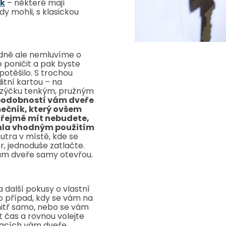
k
– některé mají
y mohli, s klasickou
odně ale nemluvíme o
 poničit a pak byste
potěšilo. S trochou
itní kartou – na
jazýčku tenkým, pružným
podobností vám dveře
ečník, který ovšem
zřejmě mít nebudete,
ohla vhodným použitím
futra v místě, kde se
r, jednoduše zatlačte.
ám dveře samy otevřou.
a další pokusy o vlastní
 o případ, kdy se vám na
nitř samo, nebo se vám
 čas a rovnou volejte
uacích vám dveře