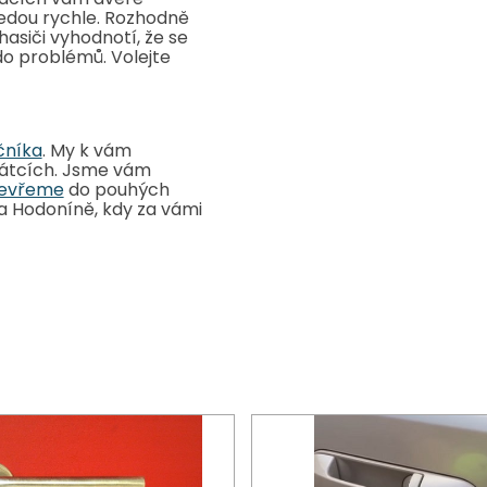
jedou rychle. Rozhodně
hasiči vyhodnotí, že se
do problémů. Volejte
čníka
. My k vám
svátcích. Jsme vám
tevřeme
do pouhých
 a Hodoníně, kdy za vámi