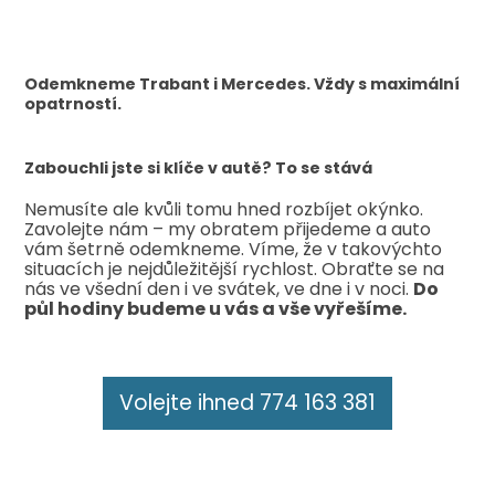
Odemkneme Trabant i Mercedes. Vždy s maximální
opatrností.
Zabouchli jste si klíče v autě? To se stává
Nemusíte ale kvůli tomu hned rozbíjet okýnko.
Zavolejte nám – my obratem přijedeme a auto
vám šetrně odemkneme. Víme, že v takovýchto
situacích je nejdůležitější rychlost. Obraťte se na
nás ve všední den i ve svátek, ve dne i v noci.
Do
půl hodiny budeme u vás a vše vyřešíme.
Volejte ihned 774 163 381