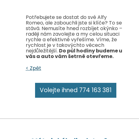
Potřebujete se dostat do své Alfy
Romeo, ale zabouchli jste si klíče? To se
stává. Nemusíte hned rozbíjet okýnko –
raději nám zavolejte a my celou situaci
rychle a efektivně vyřešíme. Víme, že
rychlost je v takovýchto věcech
nejdůležitější.
Do půl hodiny budeme u
vás a auto vám šetrně otevřeme.
< Zpět
Volejte ihned 774 163 381