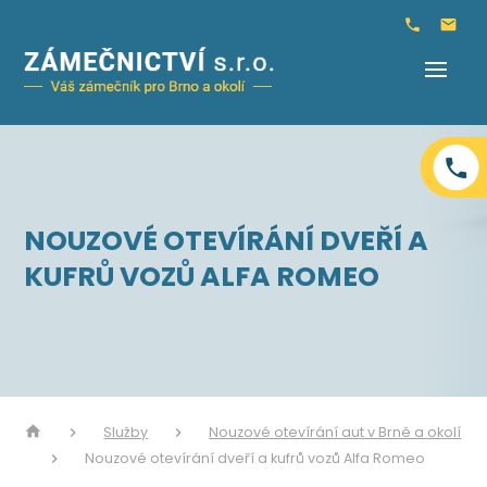
NOUZOVÉ OTEVÍRÁNÍ DVEŘÍ A
KUFRŮ VOZŮ ALFA ROMEO
Služby
Nouzové otevírání aut v Brně a okolí
Nouzové otevírání dveří a kufrů vozů Alfa Romeo