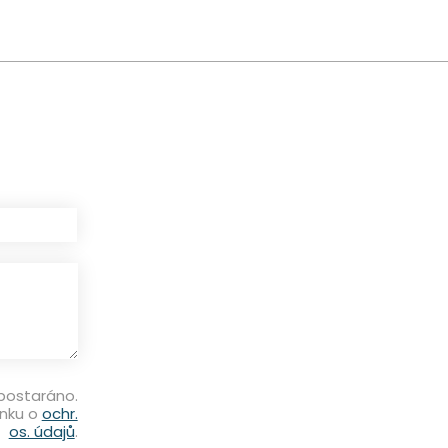
 postaráno.
ánku o
ochr.
os. údajů
.