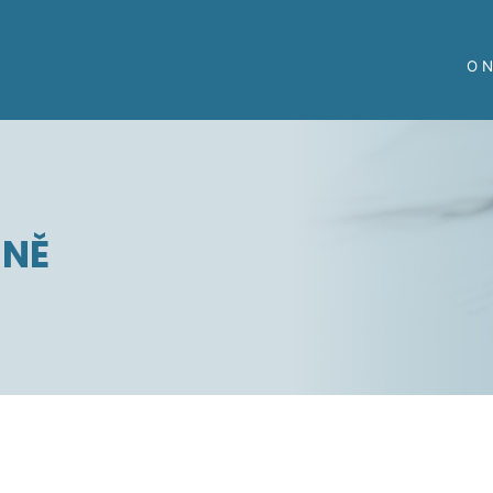
O 
RNĚ