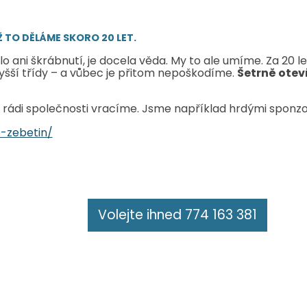
 TO DĚLÁME SKORO 20 LET.
 ani škrábnutí, je docela věda. My to ale umíme. Za 20 le
yšší třídy – a vůbec je přitom nepoškodíme.
Šetrně otev
a rádi společnosti vracíme. Jsme například hrdými sponzo
o-zebetin/
Volejte ihned 774 163 381