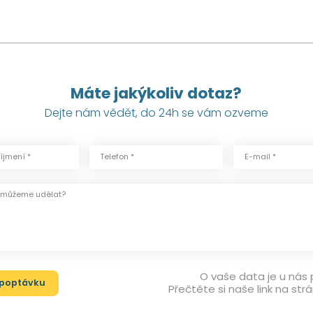
Máte jakýkoliv dotaz?
Dejte nám vědět, do 24h se vám ozveme
íjmení *
Telefon *
E-mail *
s můžeme udělat?
O vaše data je u nás
Přečtěte si naše link na str