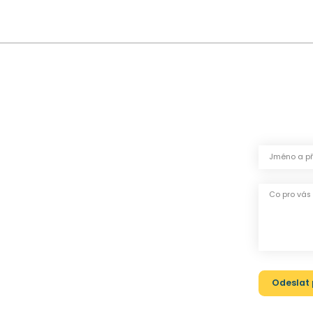
Jméno a př
Co pro vá