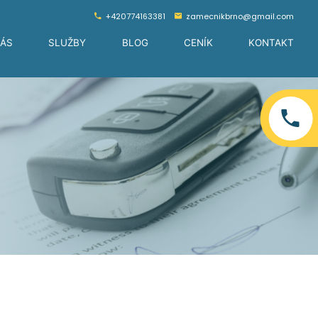
+420774163381
zamecnikbrno@gmail.com
NÁS
SLUŽBY
BLOG
CENÍK
KONTAKT