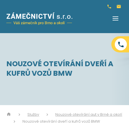
NOUZOVÉ OTEVÍRÁNÍ DVEŘÍ A
KUFRŮ VOZŮ BMW
Služby
Nouzové otevírání aut v Brně a okolí
Nouzové otevírání dveří a kufrů vozů BMW