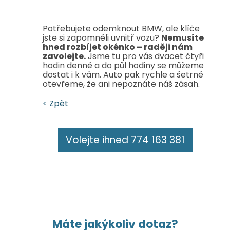
Potřebujete odemknout BMW, ale klíče
jste si zapomněli uvnitř vozu?
Nemusíte
hned rozbíjet okénko – raději nám
zavolejte.
Jsme tu pro vás dvacet čtyři
hodin denně a do půl hodiny se můžeme
dostat i k vám. Auto pak rychle a šetrně
otevřeme, že ani nepoznáte náš zásah.
< Zpět
Volejte ihned 774 163 381
Máte jakýkoliv dotaz?