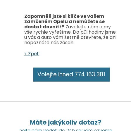
Zapomněli jste si klíče ve vašem
zamčeném Opelu a nemůžete se
dostat dovnitř?
Zavolejte nám a my
vše rychle vyřešíme. Do půl hodiny jsme
u vás a auto vám šetrně otevřete, že ani
nepoznáte náš zásah.
< Zpět
Volejte ihned 774 163 381
Máte jakýkoliv dotaz?
Dejte nám vědět, do 24h se vám ozveme