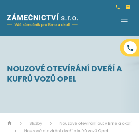
NOUZOVÉ OTEVÍRÁNÍ DVEŘÍ A
KUFRŮ VOZŮ OPEL
Služby
Nouzové otevírání aut v Brně a okolí
Nouzové otevírání dveří a kufrů vozů Opel