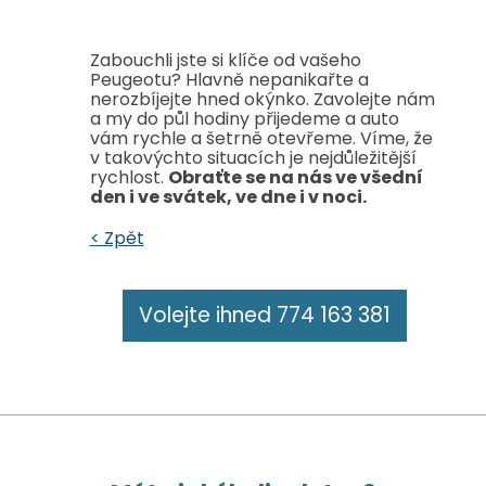
Zabouchli jste si klíče od vašeho
Peugeotu? Hlavně nepanikařte a
nerozbíjejte hned okýnko. Zavolejte nám
a my do půl hodiny přijedeme a auto
vám rychle a šetrně otevřeme. Víme, že
v takovýchto situacích je nejdůležitější
rychlost.
Obraťte se na nás ve všední
den i ve svátek, ve dne i v noci.
< Zpět
Volejte ihned 774 163 381