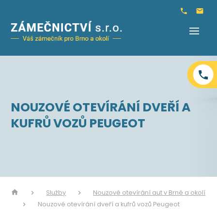
NOUZOVÉ OTEVÍRÁNÍ DVEŘÍ A
KUFRŮ VOZŮ PEUGEOT
Služby
Nouzové otevírání aut v Brně a okolí
Nouzové otevírání dveří a kufrů vozů Peugeot