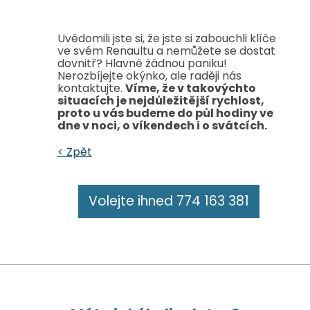
Uvědomili jste si, že jste si zabouchli klíče
ve svém Renaultu a nemůžete se dostat
dovnitř? Hlavně žádnou paniku!
Nerozbíjejte okýnko, ale raději nás
kontaktujte.
Víme, že v takovýchto
situacích je nejdůležitější rychlost,
proto u vás budeme do půl hodiny ve
dne v noci, o víkendech i o svátcích.
< Zpět
Volejte ihned 774 163 381