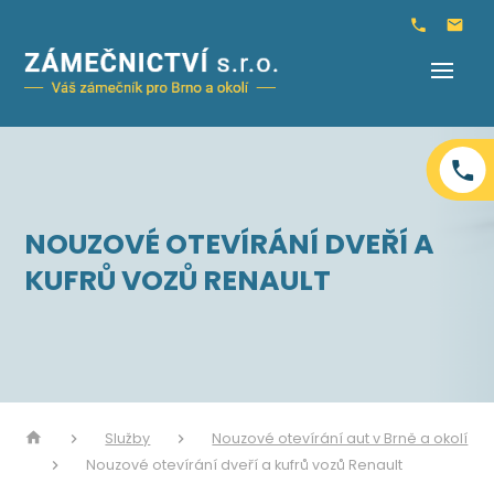
NOUZOVÉ OTEVÍRÁNÍ DVEŘÍ A
KUFRŮ VOZŮ RENAULT
Služby
Nouzové otevírání aut v Brně a okolí
Nouzové otevírání dveří a kufrů vozů Renault